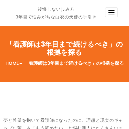
後悔しない歩み方
TOGG
3年目で悩みがちな白衣の天使の手引き
NAVI
「看護師は3年目まで続けるべき」の
根拠を探る
HOME
「看護師は3年目まで続けるべき」の根拠を探る
夢と希望を抱いて看護師になったのに、理想と現実のギャ
ップに苦しみ「もう辞めたい」と悩む新人はたくさんいま